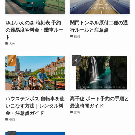
ゆふいんの森 時刻表 予約
関門トンネル原付二種の通
の難易度や料金・乗車ルー
行ルールと注意点
ト
福岡
大分
ハウステンボス 自転車を使
高千穂 ボート予約の手順と
いこなす方法｜レンタル料
最適時間ガイド
金・注意点ガイド
宮崎
長崎