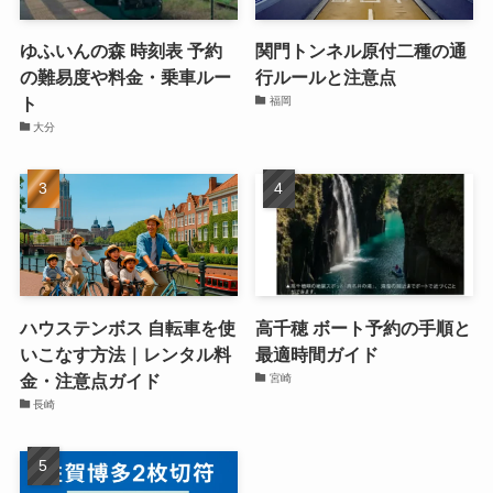
ゆふいんの森 時刻表 予約
関門トンネル原付二種の通
の難易度や料金・乗車ルー
行ルールと注意点
ト
福岡
大分
ハウステンボス 自転車を使
高千穂 ボート予約の手順と
いこなす方法｜レンタル料
最適時間ガイド
金・注意点ガイド
宮崎
長崎