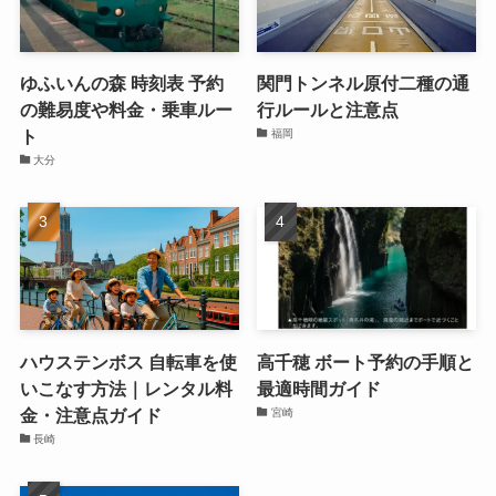
ゆふいんの森 時刻表 予約
関門トンネル原付二種の通
の難易度や料金・乗車ルー
行ルールと注意点
ト
福岡
大分
ハウステンボス 自転車を使
高千穂 ボート予約の手順と
いこなす方法｜レンタル料
最適時間ガイド
金・注意点ガイド
宮崎
長崎