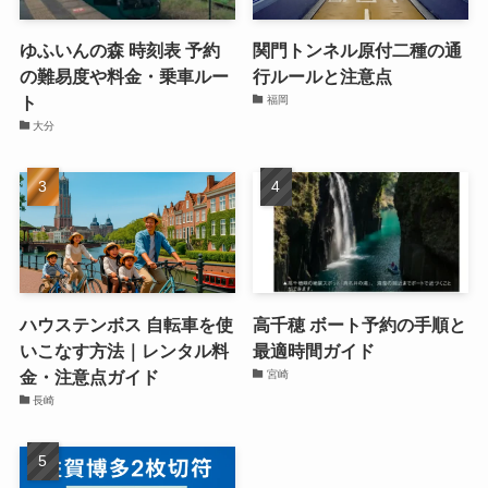
ゆふいんの森 時刻表 予約
関門トンネル原付二種の通
の難易度や料金・乗車ルー
行ルールと注意点
ト
福岡
大分
ハウステンボス 自転車を使
高千穂 ボート予約の手順と
いこなす方法｜レンタル料
最適時間ガイド
金・注意点ガイド
宮崎
長崎