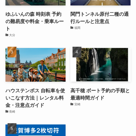
ゆふいんの森 時刻表 予約
関門トンネル原付二種の通
の難易度や料金・乗車ルー
行ルールと注意点
ト
福岡
大分
ハウステンボス 自転車を使
高千穂 ボート予約の手順と
いこなす方法｜レンタル料
最適時間ガイド
金・注意点ガイド
宮崎
長崎