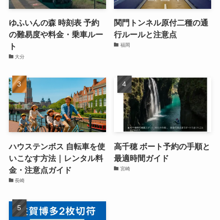
ゆふいんの森 時刻表 予約
関門トンネル原付二種の通
の難易度や料金・乗車ルー
行ルールと注意点
ト
福岡
大分
ハウステンボス 自転車を使
高千穂 ボート予約の手順と
いこなす方法｜レンタル料
最適時間ガイド
金・注意点ガイド
宮崎
長崎