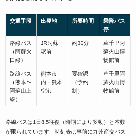
交通手段
出発地
所要時間
乗降バス
停
路線バス
JR阿蘇
約30分
草千里阿
（阿蘇火
駅前
蘇火山博
口線）
物館前
路線バス
熊本市
要確認
草千里阿
（熊本〜
内・熊本
（予約
蘇火山博
阿蘇山上
空港
制）
物館前
線）
路線バスは1日8.5往復（時期により変動）と本数
が限られています。時刻表は事前に九州産交バス