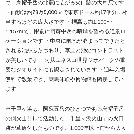
つ、烏帽子岳の北麓に広がる火口跡の大草原です
・面積は約78万5,000㎡で東京ドーム約17個分に相
当するほどの広大さです ・標高は約1,100〜
1,157mで、眼前に阿蘇中岳の噴煙を望める絶景ロ
ケーションです ・中央に雨水が溜まってできたと
される池がふたつあり、草原と池のコントラスト
が美しいです ・阿蘇ユネスコ世界ジオパークの重
要なジオサイトにも認定されています ・通年入場
無料で散策でき、乗馬体験や博物館も隣接してい
ます
草千里ヶ浜は、阿蘇五岳のひとつである烏帽子岳
の側火山として活動した「千里ヶ浜火山」の火口
跡が草原化したものです。1,000年以上前から人々