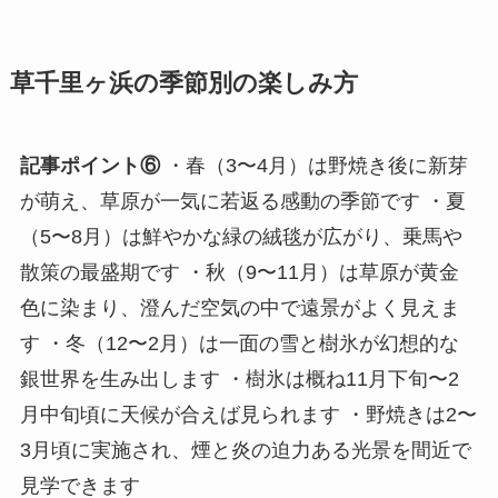
草千里ヶ浜の季節別の楽しみ方
記事ポイント⑥
・春（3〜4月）は野焼き後に新芽
が萌え、草原が一気に若返る感動の季節です ・夏
（5〜8月）は鮮やかな緑の絨毯が広がり、乗馬や
散策の最盛期です ・秋（9〜11月）は草原が黄金
色に染まり、澄んだ空気の中で遠景がよく見えま
す ・冬（12〜2月）は一面の雪と樹氷が幻想的な
銀世界を生み出します ・樹氷は概ね11月下旬〜2
月中旬頃に天候が合えば見られます ・野焼きは2〜
3月頃に実施され、煙と炎の迫力ある光景を間近で
見学できます