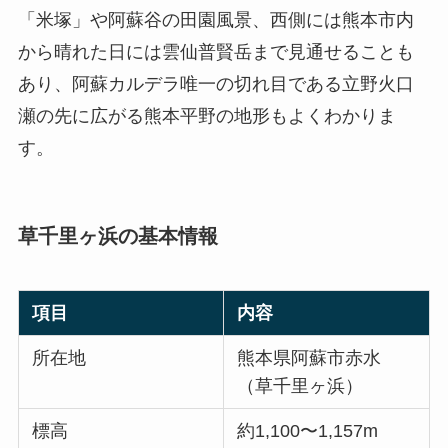
「米塚」や阿蘇谷の田園風景、西側には熊本市内
から晴れた日には雲仙普賢岳まで見通せることも
あり、阿蘇カルデラ唯一の切れ目である立野火口
瀬の先に広がる熊本平野の地形もよくわかりま
す。
草千里ヶ浜の基本情報
項目
内容
所在地
熊本県阿蘇市赤水
（草千里ヶ浜）
標高
約1,100〜1,157m