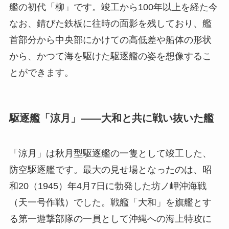
艦の初代「柳」です。竣工から100年以上を経た今
なお、錆びた鉄板に往時の面影を残しており、艦
首部分から中央部にかけての高低差や船体の形状
から、かつて海を駆けた駆逐艦の姿を想像するこ
とができます。
駆逐艦「涼月」——大和と共に戦い抜いた艦
「涼月」は秋月型駆逐艦の一隻として竣工した、
防空駆逐艦です。最大の見せ場となったのは、昭
和20（1945）年4月7日に勃発した坊ノ岬沖海戦
（天一号作戦）でした。戦艦「大和」を旗艦とす
る第一遊撃部隊の一員として沖縄への海上特攻に