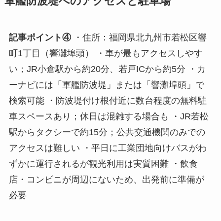
軍艦防波堤へのアクセスと駐車場
記事ポイント④
・住所：福岡県北九州市若松区響
町1丁目（響灘埠頭） ・車が最もアクセスしやす
い；JR小倉駅から約20分、若戸ICから約5分 ・カ
ーナビには「軍艦防波堤」または「響灘埠頭」で
検索可能 ・防波堤付け根付近に数台程度の無料駐
車スペースあり；休日は混雑する場合も ・JR若松
駅からタクシーで約15分；公共交通機関のみでの
アクセスは難しい ・平日に工業団地向けバスがわ
ずかに運行されるが観光利用は実質困難 ・飲食
店・コンビニが周辺にないため、出発前に準備が
必要