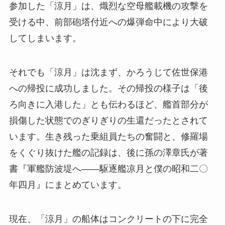
参加した「涼月」は、熾烈な空母艦載機の攻撃を
受ける中、前部砲塔付近への爆弾命中により大破
してしまいます。
それでも「涼月」は沈まず、かろうじて佐世保港
への帰投に成功しました。その帰投の様子は「後
ろ向きに入港した」とも伝わるほど、艦首部分が
損傷した状態でのぎりぎりの生還だったとされて
います。生き残った乗組員たちの奮闘と、修羅場
をくぐり抜けた艦の記録は、後に孫の澤章氏が著
書『軍艦防波堤へ——駆逐艦凉月と僕の昭和二〇
年四月』にまとめています。
現在、「涼月」の船体はコンクリートの下に完全