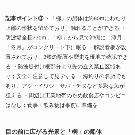
記事ポイント③
・「柳」の船体は約80mにわたり
上部の形状を留めており、触れることができる ・
防波堤全長770m；「柳」から見て沖側に「涼月」
「冬月」がコンクリート下に眠る ・解説看板が設
置されており、3艦の配置や歴史を現地で確認でき
る ・防波堤付け根部分より先の立入禁止区域あ
り；安全に注意して見学する ・海釣りの名所でも
あり、アジ・イワシ・サバ・チヌなど多彩な魚が
狙える ・周辺は工業地帯のため飲食店やコンビニ
はなし；食事・飲み物は事前に準備を
目の前に広がる光景と「柳」の船体