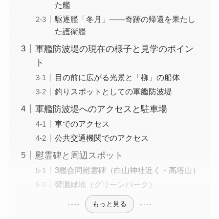
た艦
駆逐艦「冬月」——奇跡の帰還を果たし
た護衛艦
軍艦防波堤の現在の様子と見学のポイン
ト
目の前に広がる光景と「柳」の船体
釣りスポットとしての軍艦防波堤
軍艦防波堤へのアクセスと駐車場
車でのアクセス
公共交通機関でのアクセス
慰霊碑と周辺スポット
3艦合同慰霊碑（白山神社近く・高塔山）
響灘緑地（グリーンパーク）
もっと見る