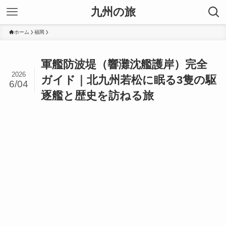
九州の旅
ホーム
福岡
軍艦防波堤（響灘沈艦護岸）完全
2026
ガイド｜北九州若松に眠る3隻の駆
6/04
逐艦と歴史を訪ねる旅