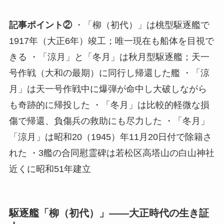
記事ポイント②
・「柳（初代）」は桃型駆逐艦で
1917年（大正6年）竣工；唯一現在も船体を目視で
きる ・「涼月」と「冬月」は秋月型駆逐艦；天一
号作戦（大和の最期）に同行し帰還した艦 ・「涼
月」は天一号作戦中に爆弾が命中し大破しながら
も奇跡的に帰投した ・「冬月」は比較的軽微な損
傷で帰還、負傷兵の救助にも尽力した ・「冬月」
「涼月」は昭和20（1945）年11月20日付で除籍さ
れた ・3艦の合同慰霊碑は若松区高塔山の白山神社
近くに昭和51年建立
駆逐艦「柳（初代）」——大正時代の生き証