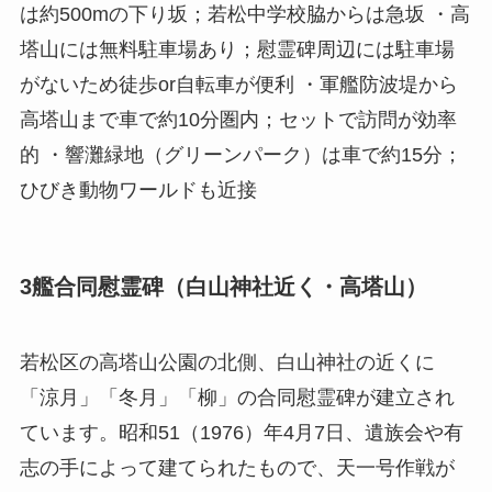
は約500mの下り坂；若松中学校脇からは急坂 ・高
塔山には無料駐車場あり；慰霊碑周辺には駐車場
がないため徒歩or自転車が便利 ・軍艦防波堤から
高塔山まで車で約10分圏内；セットで訪問が効率
的 ・響灘緑地（グリーンパーク）は車で約15分；
ひびき動物ワールドも近接
3艦合同慰霊碑（白山神社近く・高塔山）
若松区の高塔山公園の北側、白山神社の近くに
「涼月」「冬月」「柳」の合同慰霊碑が建立され
ています。昭和51（1976）年4月7日、遺族会や有
志の手によって建てられたもので、天一号作戦が